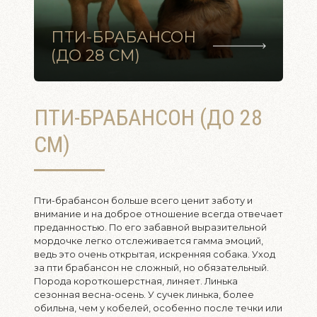
ПТИ-БРАБАНСОН
(ДО 28 СМ)
ПТИ-БРАБАНСОН (ДО 28
СМ)
Пти-брабансон больше всего ценит заботу и
внимание и на доброе отношение всегда отвечает
преданностью. По его забавной выразительной
мордочке легко отслеживается гамма эмоций,
ведь это очень открытая, искренняя собака. Уход
за пти брабансон не сложный, но обязательный.
Порода короткошерстная, линяет. Линька
сезонная весна-осень. У сучек линька, более
обильна, чем у кобелей, особенно после течки или